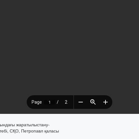
сындағы жаратылыстану-
тебі, СҚО, Петропавл қаласы