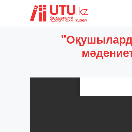
"Оқушылард
мәдение