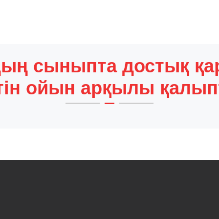
ың сыныпта достық қа
тін ойын арқылы қалып