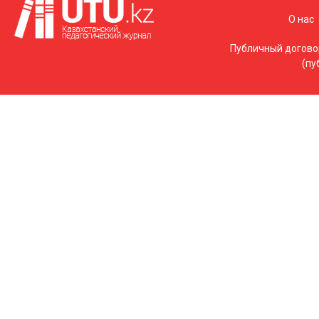
О нас
Публичный догово
(пу