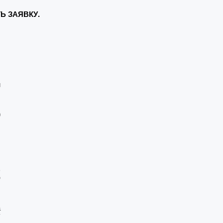
Ь ЗАЯВКУ.
и
0
о
ю
а
у